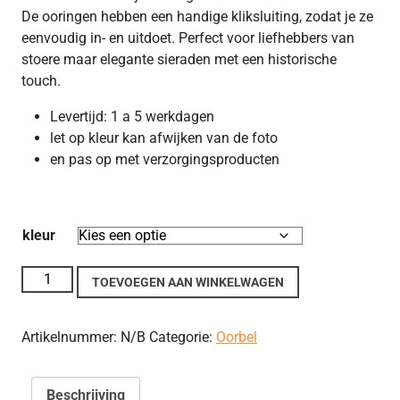
De ooringen hebben een handige kliksluiting, zodat je ze
eenvoudig in- en uitdoet. Perfect voor liefhebbers van
stoere maar elegante sieraden met een historische
touch.
Levertijd: 1 a 5 werkdagen
let op kleur kan afwijken van de foto
en pas op met verzorgingsproducten
kleur
Stainless steel Keltische/Viking oorbellen aantal
TOEVOEGEN AAN WINKELWAGEN
Artikelnummer:
N/B
Categorie:
Oorbel
Beschrijving