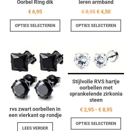
Oorbel Ring dik
leren armband
Oorspronkelij
Huidige
€
6,95
€
8,95
€
4,50
prijs
prijs
Dit
Dit
OPTIES SELECTEREN
OPTIES SELECTEREN
was:
is:
product
prod
€ 8,95.
€ 4,50.
heeft
heef
meerdere
meer
variaties.
varia
Deze
Deze
optie
optie
kan
kan
gekozen
geko
Stijlvolle RVS hartje
worden
word
oorbellen met
op
op
sprankelende zirkonia
de
de
steen
productpagina
prod
rvs zwart oorbellen in
Prijskla
€
2,95
-
€
8,95
een vierkant op rondje
€ 2,95
Dit
OPTIES SELECTEREN
tot
prod
LEES VERDER