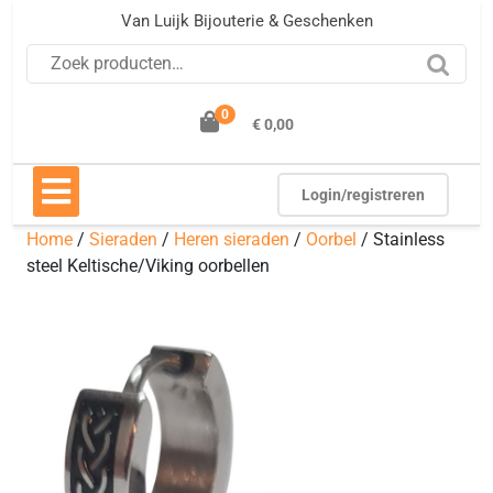
Ga
Van Luijk Bijouterie & Geschenken
naar
Zoeken naar:
de
inhoud
0
€ 0,00
Open
knop
Login/registreren
Home
/
Sieraden
/
Heren sieraden
/
Oorbel
/ Stainless
steel Keltische/Viking oorbellen