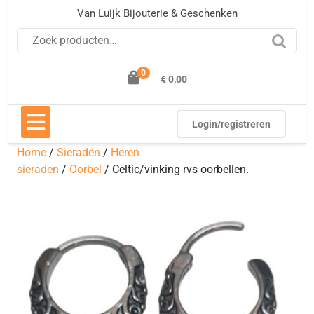
Ga
Van Luijk Bijouterie & Geschenken
naar
Zoeken naar:
de
inhoud
0
€ 0,00
Open
knop
Login/registreren
Home
/
Sieraden
/
Heren
sieraden
/
Oorbel
/ Celtic/vinking rvs oorbellen.