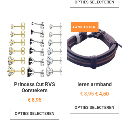
OPTIES SELECTEREN
prod
heef
meer
varia
AANBIEDING!
Deze
optie
kan
geko
word
op
de
prod
Princess Cut RVS
leren armband
Oorstekers
Oorspronkelij
Huidige
€
8,95
€
4,50
€
8,95
prijs
prijs
Dit
OPTIES SELECTEREN
was:
is:
Dit
prod
OPTIES SELECTEREN
product
€ 8,95.
€ 4,50.
heef
heeft
meer