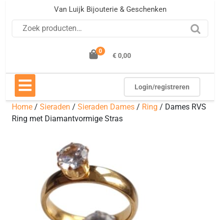
Ga
Van Luijk Bijouterie & Geschenken
naar
Zoeken naar:
de
inhoud
0
€ 0,00
Open
knop
Login/registreren
Home
/
Sieraden
/
Sieraden Dames
/
Ring
/ Dames RVS
Ring met Diamantvormige Stras