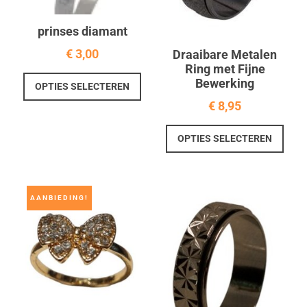
prinses diamant
€
3,00
Draaibare Metalen
Ring met Fijne
Dit
Bewerking
OPTIES SELECTEREN
product
€
8,95
heeft
meerdere
Dit
OPTIES SELECTEREN
variaties.
prod
Deze
heef
optie
meer
kan
varia
AANBIEDING!
gekozen
Deze
worden
optie
op
kan
de
geko
productpagina
word
op