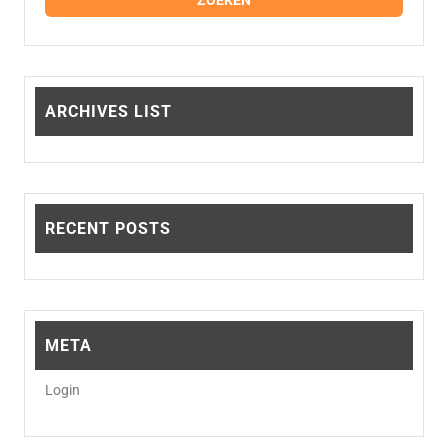
op
productpagina
de
prod
ARCHIVES LIST
RECENT POSTS
META
Login