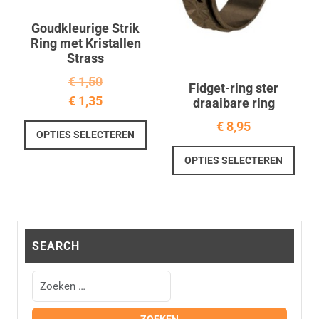
de
prod
Goudkleurige Strik
Ring met Kristallen
Strass
€
1,50
Fidget-ring ster
€
1,35
draaibare ring
Dit
€
8,95
OPTIES SELECTEREN
product
Dit
heeft
OPTIES SELECTEREN
prod
meerdere
heef
variaties.
meer
Deze
varia
optie
Deze
kan
SEARCH
optie
gekozen
kan
worden
geko
op
word
de