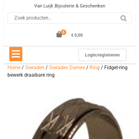
Ga
Van Luijk Bijouterie & Geschenken
naar
Zoeken naar:
de
inhoud
0
€ 0,00
Open
knop
Login/registreren
Home
/
Sieraden
/
Sieraden Dames
/
Ring
/ Fidget-ring
bewerk draaibare ring