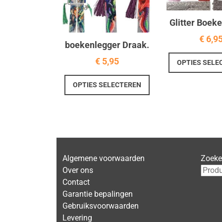
Glitter Boek
€
6,9
boekenlegger Draak.
€
5,95
OPTIES SELE
Dit
OPTIES SELECTEREN
product
heeft
meerdere
variaties.
Deze
optie
Algemene voorwaarden
Zoek
kan
Over ons
gekozen
Contact
worden
Garantie bepalingen
op
Gebruiksvoorwaarden
de
Levering
productpagina