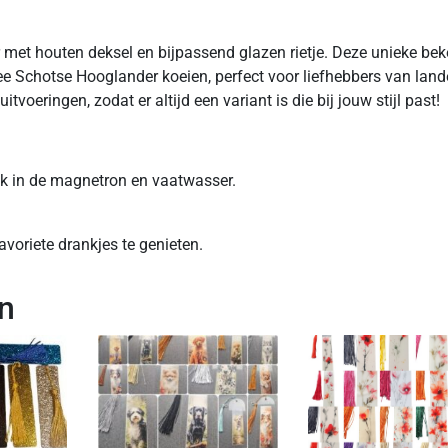
met houten deksel en bijpassend glazen rietje. Deze unieke beke
ee Schotse Hooglander koeien, perfect voor liefhebbers van lande
itvoeringen, zodat er altijd een variant is die bij jouw stijl past!
uik in de magnetron en vaatwasser.
voriete drankjes te genieten.
n