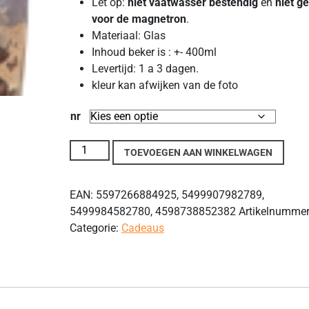
Let op:
niet vaatwasser bestendig
en
niet g
voor de magnetron
.
Materiaal: Glas
Inhoud beker is : +- 400ml
Levertijd: 1 a 3 dagen.
kleur kan afwijken van de foto
nr
glazen beker met 2 twee Schotse Hooglander koe
TOEVOEGEN AAN WINKELWAGEN
EAN:
5597266884925, 5499907982789,
5499984582780, 4598738852382
Artikelnumme
Categorie:
Cadeaus