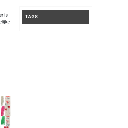
r is
TAGS
lijke