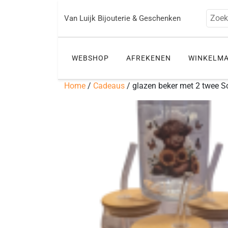
Ga
naar
Zoek
Van Luijk Bijouterie & Geschenken
de
inhoud
WEBSHOP
AFREKENEN
WINKELM
Home
/
Cadeaus
/ glazen beker met 2 twee S