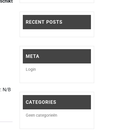
eschikt
RECENT POSTS
META
ien aantal
Login
r:
N/B
CATEGORIES
Geen categorieën