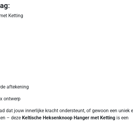
lag
:
met Ketting
rde aftekening
ex ontwerp
aad dat jouw innerlijke kracht ondersteunt, of gewoon een uniek 
aken – deze
Keltische Heksenknoop Hanger met Ketting
is een