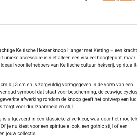
rachtige Keltische Heksenknoop Hanger met Ketting – een kracht
it unieke accessoire is niet alleen een visueel hoogtepunt, maar
eaal voor liefhebbers van Keltische cultuur, hekserij, spiritualit
 cm bij 3 cm en is zorgvuldig vormgegeven in de vorm van een
uwenoud symbool dat staat voor bescherming, de eeuwige cyclu
engewerkte afwerking rondom de knoop geeft het ontwerp een luch
is zorgt voor duurzaamheid en stijl.
s uitgevoerd in een klassieke zilverkleur, waardoor het moeitel
f je nu kiest voor een spirituele look, een gothic stijl of een
n jouw collectie.