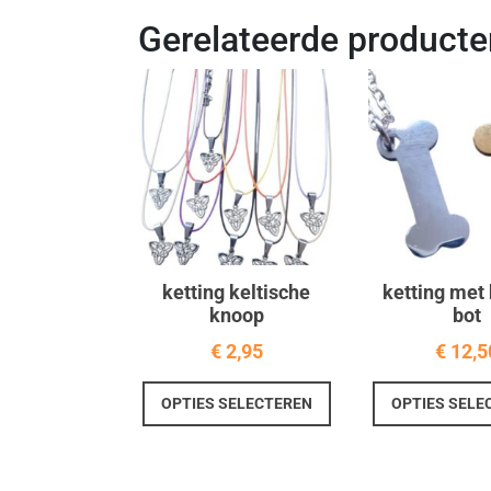
Gerelateerde producte
ketting keltische
ketting met
knoop
bot
€
2,95
€
12,5
Dit
OPTIES SELECTEREN
OPTIES SELE
product
heeft
meerdere