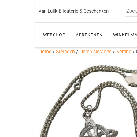
Ga
naar
Zoek
Van Luijk Bijouterie & Geschenken
de
inhoud
WEBSHOP
AFREKENEN
WINKELM
Home
/
Sieraden
/
Heren sieraden
/
Ketting
/ 