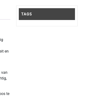
TAGS
ig
eit en
s van
tig,
oos te