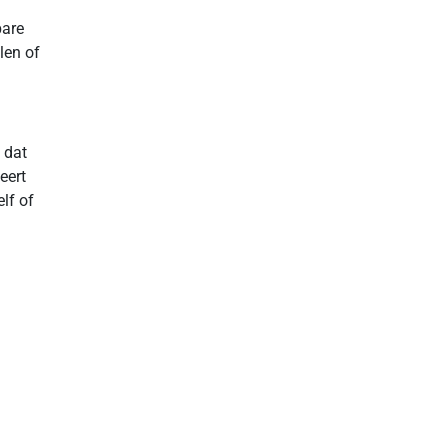
bare
len of
 dat
eert
lf of