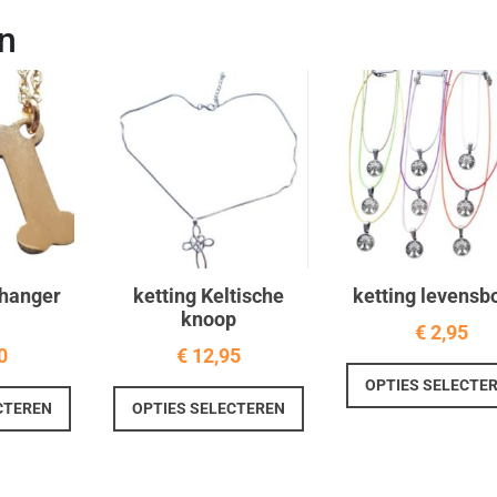
n
 hanger
ketting Keltische
ketting levens
knoop
€
2,95
0
€
12,95
OPTIES SELECTE
Dit
Dit
CTEREN
OPTIES SELECTEREN
product
product
heeft
heeft
meerdere
meerdere