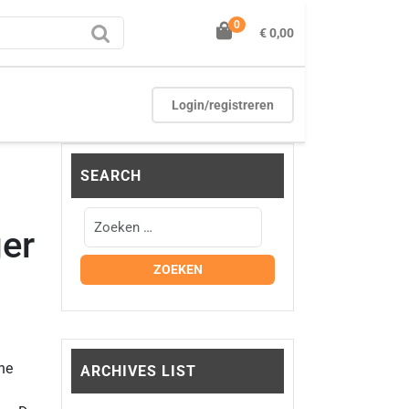
0
€ 0,00
Login/registreren
SEARCH
er
he
ARCHIVES LIST