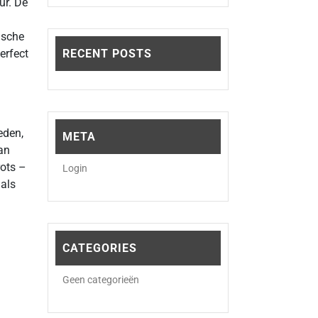
ur. De
ische
erfect
RECENT POSTS
eden,
META
an
ots –
Login
 als
CATEGORIES
al
Geen categorieën