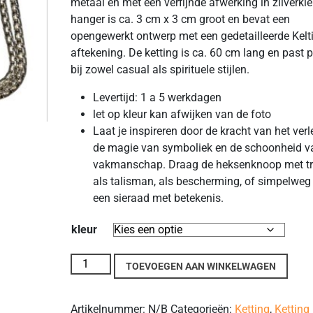
metaal en met een verfijnde afwerking in zilverkle
hanger is ca. 3 cm x 3 cm groot en bevat een
opengewerkt ontwerp met een gedetailleerde Kelt
aftekening. De ketting is ca. 60 cm lang en past p
bij zowel casual als spirituele stijlen.
Levertijd: 1 a 5 werkdagen
let op kleur kan afwijken van de foto
Laat je inspireren door de kracht van het verl
de magie van symboliek en de schoonheid v
vakmanschap. Draag de heksenknoop met tr
als talisman, als bescherming, of simpelweg
een sieraad met betekenis.
kleur
Keltische Heksenknoop Hanger met Ketting, aant
TOEVOEGEN AAN WINKELWAGEN
Artikelnummer:
N/B
Categorieën:
Ketting
,
Ketting