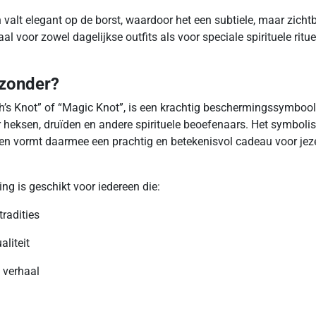
 valt elegant op de borst, waardoor het een subtiele, maar zicht
al voor zowel dagelijkse outfits als voor speciale spirituele ritue
jzonder?
’s Knot” of “Magic Knot”, is een krachtig beschermingssymbool
 heksen, druïden en andere spirituele beoefenaars. Het symbolis
 en vormt daarmee een prachtig en betekenisvol cadeau voor jeze
g is geschikt voor iedereen die:
radities
aliteit
 verhaal