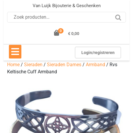
Ga
Van Luijk Bijouterie & Geschenken
naar
Zoeken naar:
de
inhoud
0
€ 0,00
Open
knop
Login/registreren
Home
/
Sieraden
/
Sieraden Dames
/
Armband
/ Rvs
Keltische Cuff Armband