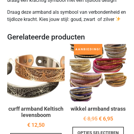
draag een krachtig symbool met een tijdloos design!
Draag deze armband als symbool van verbondenheid en
tijdloze kracht. Kies jouw stijl: goud, zwart of zilver
Gerelateerde producten
AANBIEDING!
curff armband Keltisch
wikkel armband strass
levensboom
Oorspronkelij
Huidige
€
8,95
€
6,95
€
12,50
prijs
prijs
Dit
OPTIES SELECTEREN