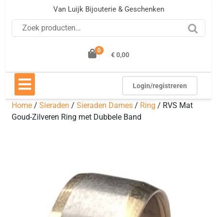
Ga
Van Luijk Bijouterie & Geschenken
naar
Zoeken naar:
de
inhoud
0
€ 0,00
Open
knop
Login/registreren
Home
/
Sieraden
/
Sieraden Dames
/
Ring
/ RVS Mat
Goud-Zilveren Ring met Dubbele Band