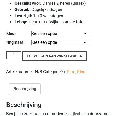
Geschikt voor:
Dames & heren (unisex)
Gebruik:
Dagelijks dragen
Levertijd:
1 a 3 werkdagen
Let op:
kleur kan afwijken van de foto
kleur
ringmaat
RVS Mat Goud-Zilveren Ring met Dubbele Band aantal
TOEVOEGEN AAN WINKELWAGEN
Artikelnummer:
N/B
Categorieën:
Ring
,
Ring
Beschrijving
Beschrijving
Ben je op zoek naar een moderne, stijlvolle en duurzame