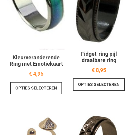
Fidget-ring pijl
Kleurveranderende
draaibare ring
Ring met Emotiekaart
€
8,95
€
4,95
Dit
Dit
OPTIES SELECTEREN
prod
OPTIES SELECTEREN
product
heef
heeft
meer
meerdere
varia
variaties.
Deze
Deze
optie
optie
kan
kan