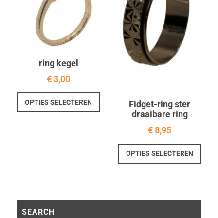
geko
gekozen
word
worden
op
op
de
de
prod
productpagina
ring kegel
€
3,00
Dit
OPTIES SELECTEREN
Fidget-ring ster
product
draaibare ring
heeft
€
8,95
meerdere
variaties.
Dit
Deze
OPTIES SELECTEREN
prod
optie
heef
kan
meer
gekozen
varia
worden
Deze
SEARCH
op
optie