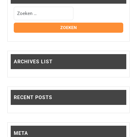
de
kan
productpagina
geko
word
op
de
prod
ARCHIVES LIST
RECENT POSTS
META