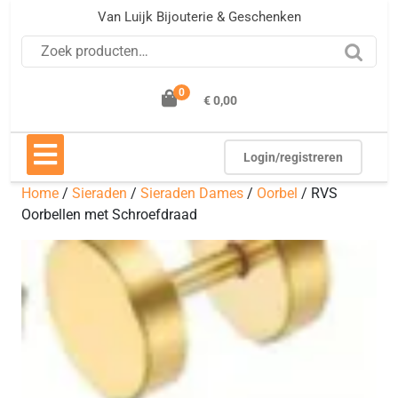
Ga
Van Luijk Bijouterie & Geschenken
naar
Zoeken naar:
de
inhoud
0
€ 0,00
Open
knop
Login/registreren
Home
/
Sieraden
/
Sieraden Dames
/
Oorbel
/ RVS
Oorbellen met Schroefdraad