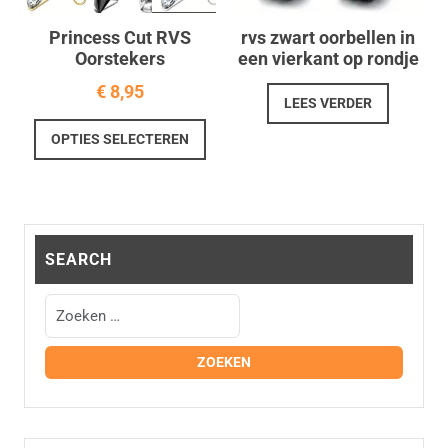
de
de
productpagina
prod
Princess Cut RVS
rvs zwart oorbellen in
Oorstekers
een vierkant op rondje
€
8,95
LEES VERDER
Dit
OPTIES SELECTEREN
product
heeft
meerdere
variaties.
Deze
SEARCH
optie
kan
gekozen
worden
op
de
productpagina