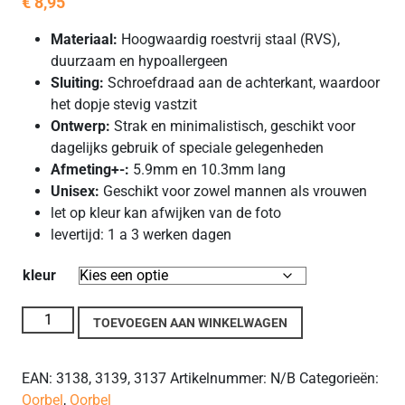
€
8,95
Materiaal:
Hoogwaardig roestvrij staal (RVS),
duurzaam en hypoallergeen
Sluiting:
Schroefdraad aan de achterkant, waardoor
het dopje stevig vastzit
Ontwerp:
Strak en minimalistisch, geschikt voor
dagelijks gebruik of speciale gelegenheden
Afmeting+-:
5.9mm en 10.3mm lang
Unisex:
Geschikt voor zowel mannen als vrouwen
let op kleur kan afwijken van de foto
levertijd: 1 a 3 werken dagen
kleur
RVS Oorbellen met Schroefdraad aantal
TOEVOEGEN AAN WINKELWAGEN
EAN:
3138, 3139, 3137
Artikelnummer:
N/B
Categorieën:
Oorbel
,
Oorbel