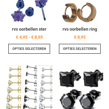
rvs oorbellen ster
rvs oorbellen ring
Prijsklasse:
€
4,95
-
€
8,95
€
8,95
€ 4,95
Dit
Dit
OPTIES SELECTEREN
OPTIES SELECTEREN
tot
product
prod
€ 8,95
heeft
heef
meerdere
meer
variaties.
varia
Deze
Deze
optie
optie
kan
kan
gekozen
geko
worden
word
op
op