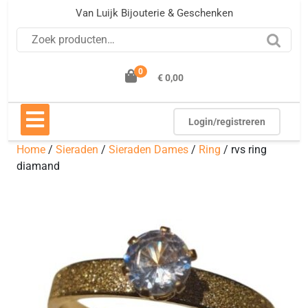
Ga
Van Luijk Bijouterie & Geschenken
naar
Zoeken naar:
de
inhoud
0
€ 0,00
Open
knop
Login/registreren
Home
/
Sieraden
/
Sieraden Dames
/
Ring
/ rvs ring
diamand