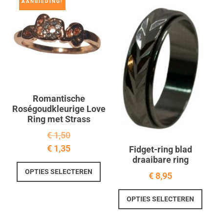
AANBIEDING!
Romantische
Roségoudkleurige Love
Ring met Strass
€
1,50
€
1,35
Fidget-ring blad
draaibare ring
Dit
OPTIES SELECTEREN
€
8,95
product
heeft
Dit
meerdere
OPTIES SELECTEREN
prod
variaties.
heef