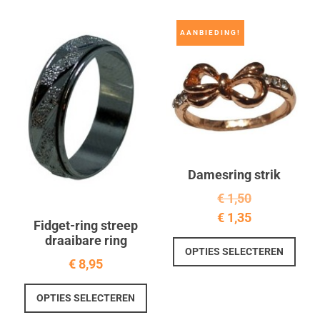
Deze
meer
optie
varia
AANBIEDING!
kan
Deze
gekozen
optie
worden
kan
op
geko
de
word
productpagina
op
de
prod
Damesring strik
€
1,50
€
1,35
Fidget-ring streep
draaibare ring
Dit
OPTIES SELECTEREN
prod
€
8,95
heef
Dit
meer
OPTIES SELECTEREN
product
varia