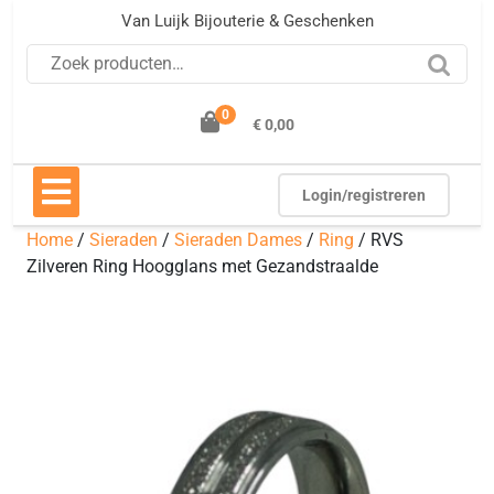
Ga
Van Luijk Bijouterie & Geschenken
naar
Zoeken naar:
de
inhoud
0
€ 0,00
Open
knop
Login/registreren
Home
/
Sieraden
/
Sieraden Dames
/
Ring
/ RVS
Zilveren Ring Hoogglans met Gezandstraalde