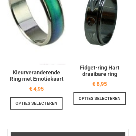
gekozen
geko
worden
word
op
op
de
de
productpagina
prod
Fidget-ring Hart
Kleurveranderende
draaibare ring
Ring met Emotiekaart
€
8,95
€
4,95
Dit
OPTIES SELECTEREN
Dit
prod
OPTIES SELECTEREN
product
heef
heeft
meer
meerdere
varia
variaties.
Deze
Deze