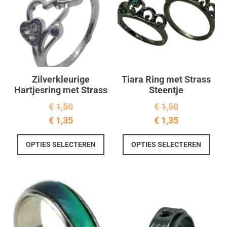
Zilverkleurige
Tiara Ring met Strass
Hartjesring met Strass
Steentje
€
1,50
€
1,50
€
1,35
€
1,35
Dit
Dit
OPTIES SELECTEREN
OPTIES SELECTEREN
product
prod
heeft
heef
meerdere
meer
variaties.
varia
Deze
Deze
optie
optie
kan
kan