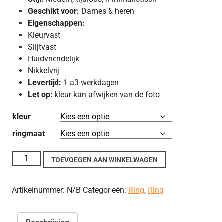
Geschikt voor:
Dames & heren
Eigenschappen:
Kleurvast
Slijtvast
Huidvriendelijk
Nikkelvrij
Levertijd:
1 a3 werkdagen
Let op:
kleur kan afwijken van de foto
kleur
ringmaat
RVS Zilveren Ring Hoogglans met Gezandstraalde
TOEVOEGEN AAN WINKELWAGEN
aantal
Artikelnummer:
N/B
Categorieën:
Ring
,
Ring