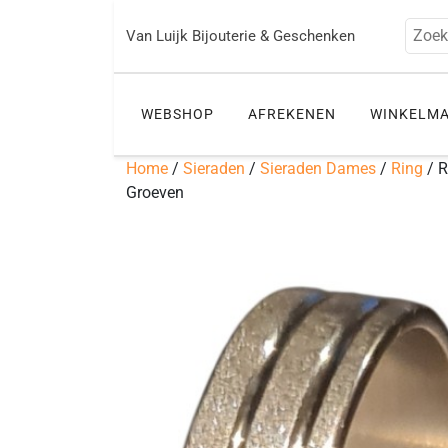
Ga
naar
Zoek
Van Luijk Bijouterie & Geschenken
de
inhoud
WEBSHOP
AFREKENEN
WINKELM
Home
/
Sieraden
/
Sieraden Dames
/
Ring
/ R
Groeven