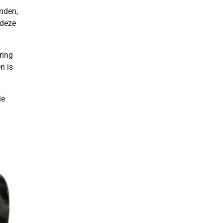
anden,
 deze
ring
n is
le