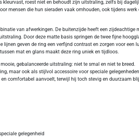
eurvast, roest niet en behoudt zijn uitstraling, zelfs bij dageli
 voor mensen die hun sieraden vaak omhouden, ook tijdens werk 
binatie van afwerkingen. De buitenzijde heeft een zijdeachtige 
 uitstraling. Door deze matte basis springen de twee fijne hoogg
 lijnen geven de ring een verfijnd contrast en zorgen voor een l
l tussen mat en glans maakt deze ring uniek en tijdloos.
ooie, gebalanceerde uitstraling: niet te smal en niet te breed.
 ring, maar ook als stijlvol accessoire voor speciale gelegenhede
 en comfortabel aanvoelt, terwijl hij toch stevig en duurzaam blij
speciale gelegenheid