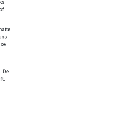
jks
of
matte
lans
uxe
n. De
ft.