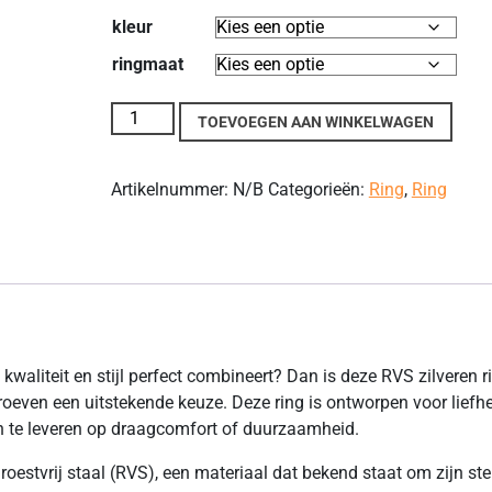
kleur
ringmaat
RVS Zilveren Ring met Matte Afwerking en Dubbe
TOEVOEGEN AAN WINKELWAGEN
Artikelnummer:
N/B
Categorieën:
Ring
,
Ring
kwaliteit en stijl perfect combineert? Dan is deze RVS zilveren r
even een uitstekende keuze. Deze ring is ontworpen voor liefh
 in te leveren op draagcomfort of duurzaamheid.
oestvrij staal (RVS), een materiaal dat bekend staat om zijn ste