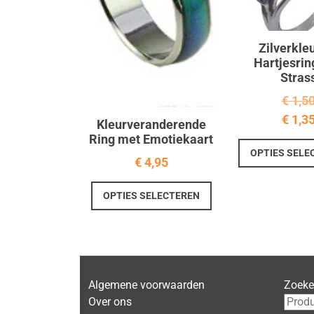
Zilverkle
Hartjesrin
Stras
€
1,5
€
1,3
Kleurveranderende
Ring met Emotiekaart
OPTIES SELE
€
4,95
Dit
OPTIES SELECTEREN
product
heeft
meerdere
variaties.
Deze
Algemene voorwaarden
Zoek
optie
Over ons
kan