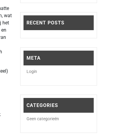
matte
n, wat
j het
RECENT POSTS
k en
van
h
META
eel)
Login
CATEGORIES
k
Geen categorieën