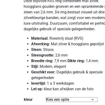
Deze stijlvolle RVS ring combineert mat zilver,
hoogglans gouden groeven en een sprankelende 
steen van 2,6 mm. De ring bestaat visueel uit drie
zilverkleurige banden, wat zorgt voor een modern
luxe uitstraling. Duurzaam, comfortabel en perfec
dagelijks gebruik of speciale gelegenheden.
Materiaal:
Roestvrij staal (RVS)
Afwerking:
Mat zilver & hoogglans gepolijst
Steen:
Strass
Steengrootte:
2,6 mm
Breedte ring:
7,9 mm
Dikte ring:
1,4 mm
Stijl:
Modern, elegant
Geschikt voor:
Dagelijks gebruik & speciale
gelegenheden
levertijd:
1 a 3 werkdagen
Let op:
kleur kan afwijken van de foto
kleur