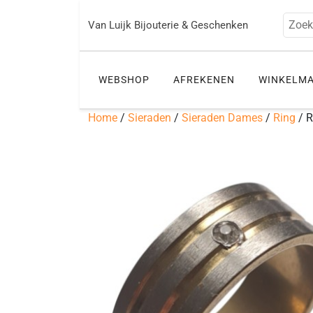
Ga
naar
Zoek
Van Luijk Bijouterie & Geschenken
de
inhoud
WEBSHOP
AFREKENEN
WINKELM
Home
/
Sieraden
/
Sieraden Dames
/
Ring
/ R