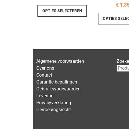
€
1,3
Dit
OPTIES SELECTEREN
product
OPTIES SELE
heeft
meerdere
variaties.
Deze
optie
kan
Algemene voorwaarden
Zoek
gekozen
Over ons
worden
Contact
op
Garantie bepalingen
de
Gebruiksvoorwaarden
productpagina
Levering
Privacyverklaring
Herroepingsrecht