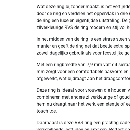
Wat deze ring bijzonder maakt, is het verfijn
door de ring en verdelen het oppervlak in drie
de ring een luxe en eigentijdse uitstraling. D
zilverkleurige RVS de ring modern en stijlvol h
In het midden van de ring is een strass steen
manier en geeft de ring net dat beetje extra sp
zowel dagelijks gebruik als voor feestelijke g
Met een ringbreedte van 7,9 mm valt dit siera
mm zorgt voor een comfortabele pasvorm en ee
afgewerkt, wat bijdraagt aan het draagcomfor
Deze ring is ideaal voor vrouwen die houden va
combineren met andere zilverkleurige of goudkl
hem nu draagt naar het werk, een etentje of een
touch toe.
Daarnaast is deze RVS ring een prachtig cadea
verschillende leeftijden en smaken. Perfect o