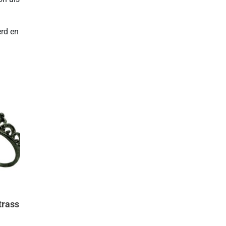
erd en
trass