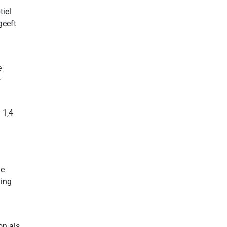
tiel
geeft
e
r
 1,4
je
hing
on als