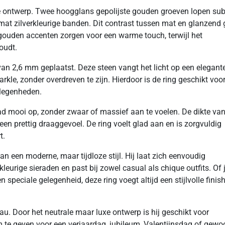
de ontwerp. Twee hoogglans gepolijste gouden groeven lopen sub
 mat zilverkleurige banden. Dit contrast tussen mat en glanzend 
e gouden accenten zorgen voor een warme touch, terwijl het
oudt.
 van 2,6 mm geplaatst. Deze steen vangt het licht op een elegant
arkle, zonder overdreven te zijn. Hierdoor is de ring geschikt voo
elegenheden.
ad mooi op, zonder zwaar of massief aan te voelen. De dikte van
n prettig draaggevoel. De ring voelt glad aan en is zorgvuldig
t.
n een moderne, maar tijdloze stijl. Hij laat zich eenvoudig
eurige sieraden en past bij zowel casual als chique outfits. Of 
 speciale gelegenheid, deze ring voegt altijd een stijlvolle finis
u. Door het neutrale maar luxe ontwerp is hij geschikt voor
m te geven voor een verjaardag, jubileum, Valentijnsdag of gewo