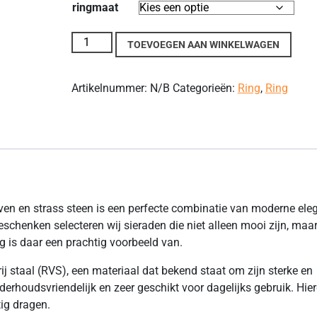
ringmaat
RVS Zilverkleurige Ring met Gouden Groeven en S
TOEVOEGEN AAN WINKELWAGEN
Artikelnummer:
N/B
Categorieën:
Ring
,
Ring
ven en strass steen is een perfecte combinatie van moderne ele
Geschenken selecteren wij sieraden die niet alleen mooi zijn, maa
g is daar een prachtig voorbeeld van.
ij staal (RVS), een materiaal dat bekend staat om zijn sterke en
derhoudsvriendelijk en zeer geschikt voor dagelijks gebruik. Hie
tig dragen.