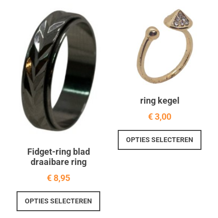
varia
optie
Deze
kan
optie
gekozen
kan
worden
geko
op
word
de
op
productpagina
de
prod
ring kegel
€
3,00
Dit
OPTIES SELECTEREN
prod
Fidget-ring blad
heef
draaibare ring
meer
€
8,95
varia
Deze
Dit
OPTIES SELECTEREN
optie
product
kan
heeft