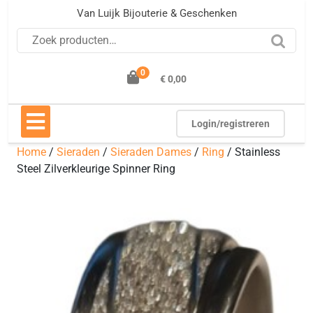
Ga
Van Luijk Bijouterie & Geschenken
naar
Zoeken naar:
de
inhoud
0
€ 0,00
Open
knop
Login/registreren
Home
/
Sieraden
/
Sieraden Dames
/
Ring
/ Stainless
Steel Zilverkleurige Spinner Ring