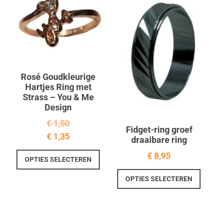
Rosé Goudkleurige
Hartjes Ring met
Strass – You & Me
Design
€
1,50
Fidget-ring groef
€
1,35
draaibare ring
Dit
€
8,95
OPTIES SELECTEREN
product
Dit
heeft
OPTIES SELECTEREN
prod
meerdere
heef
variaties.
meer
Deze