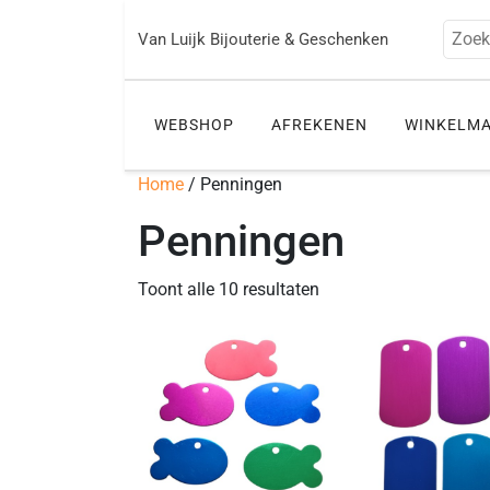
Ga
naar
Zoek
Van Luijk Bijouterie & Geschenken
de
inhoud
WEBSHOP
AFREKENEN
WINKELM
Home
/ Penningen
Penningen
Toont alle 10 resultaten