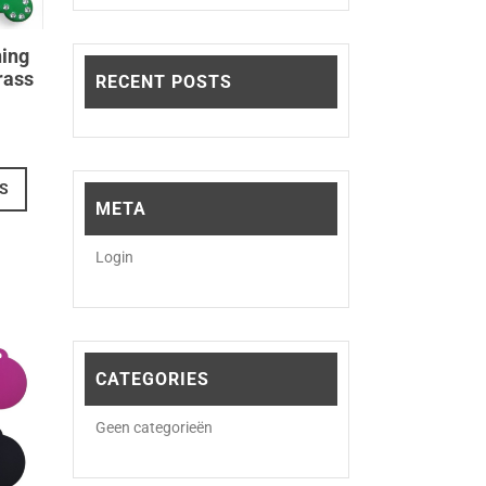
ing
rass
RECENT POSTS
Dit
S
product
META
heeft
meerdere
Login
variaties.
Deze
optie
kan
CATEGORIES
gekozen
worden
Geen categorieën
op
de
productpagina