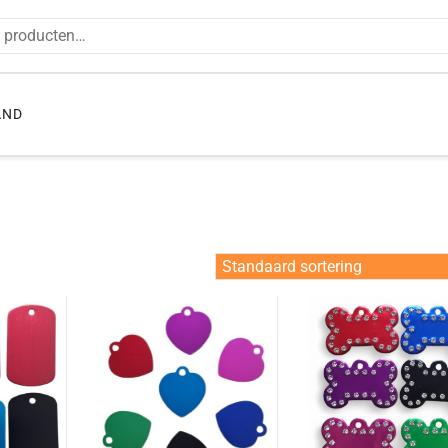
en naar:
AND