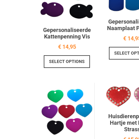
Gepersonal
Naamplaat 
Gepersonaliseerde
Kattenpenning Vis
€
14,9
€
14,95
SELECT OP
Dit
SELECT OPTIONS
product
heeft
meerdere
variaties.
Deze
optie
kan
Huisdieren
gekozen
Hartje met 
worden
Stras
op
de