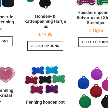
Huisdierenpenn
Honden- &
iseerde
Botvorm met St
Kattenpenning Hartje
Penning
Steentjes
lus
5
€
15,95
€
14,95
Dit
TIONS
Dit
SELECT OPTION
product
SELECT OPTIONS
product
heeft
heeft
meerdere
meerdere
variaties.
variaties.
Deze
Deze
optie
optie
kan
kan
gekozen
gekozen
worden
penning
worden
Kristal
op
op
s
de
Penning honden bot
de
productpagina