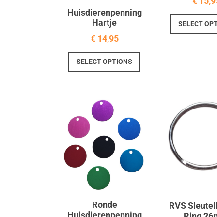
€
15,9
productpagina
Huisdierenpenning
Hartje
SELECT OP
€
14,95
Dit
SELECT OPTIONS
product
heeft
meerdere
variaties.
Deze
optie
kan
gekozen
worden
op
de
productpagina
Ronde
RVS Sleute
Huisdierenpenning
Ring 2