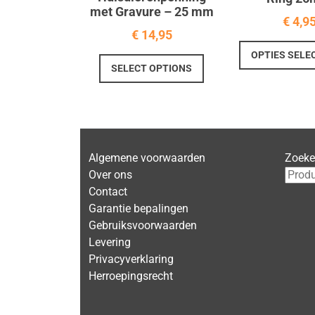
met Gravure – 25 mm
€
4,9
€
14,95
OPTIES SELE
Dit
SELECT OPTIONS
product
heeft
meerdere
variaties.
Deze
Algemene voorwaarden
Zoek
optie
Over ons
kan
Contact
gekozen
Garantie bepalingen
worden
Gebruiksvoorwaarden
op
Levering
de
Privacyverklaring
productpagina
Herroepingsrecht