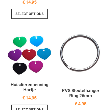
€
14,95
meerd
variati
Dit
SELECT OPTIONS
Deze
product
optie
heeft
kan
meerdere
gekoz
variaties.
worde
Deze
op
optie
de
kan
produ
gekozen
worden
op
de
productpagina
Huisdierenpenning
Hartje
RVS Sleutelhanger
Ring 26mm
€
14,95
€
4,95
Dit
SELECT OPTIONS