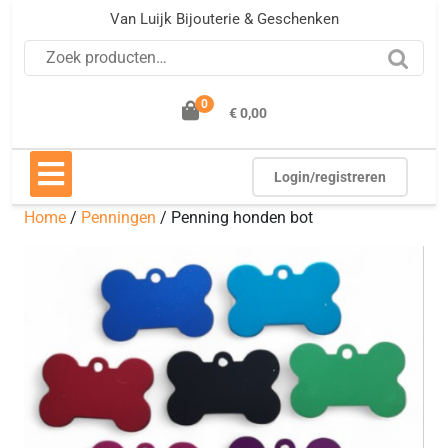
Ga
Van Luijk Bijouterie & Geschenken
naar
Zoeken naar:
de
inhoud
0
€ 0,00
Open
knop
Login/registreren
Home
/
Penningen
/ Penning honden bot