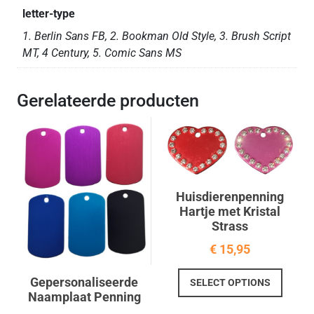
letter-type
1. Berlin Sans FB, 2. Bookman Old Style, 3. Brush Script
MT, 4 Century, 5. Comic Sans MS
Gerelateerde producten
Huisdierenpenning
Hartje met Kristal
Strass
€
15,95
Dit
Gepersonaliseerde
SELECT OPTIONS
produc
Naamplaat Penning
heeft