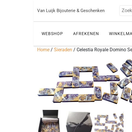
Ga
naar
Zoek
Van Luijk Bijouterie & Geschenken
de
inhoud
WEBSHOP
AFREKENEN
WINKELM
Home
/
Sieraden
/ Celestia Royale Domino Se