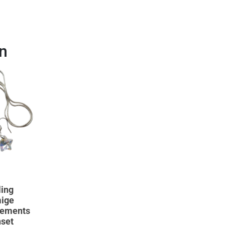
n
ling
mige
lements
nset