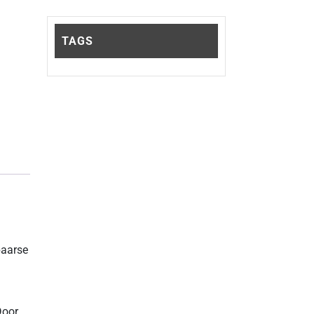
TAGS
paarse
Door