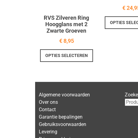
€
24,9
RVS Zilveren Ring
OPTIES SELE
Hoogglans met 2
Zwarte Groeven
€
8,95
Dit
OPTIES SELECTEREN
product
heeft
meerdere
variaties.
Deze
Algemene voorwaarden
Zoek
optie
Over ons
kan
Contact
gekozen
Garantie bepalingen
worden
Gebruiksvoorwaarden
op
Levering
de