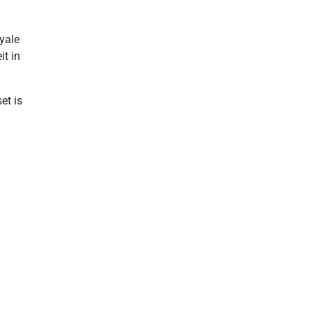
yale
it in
et is