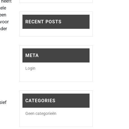
n heeft
ele
 een
 voor
RECENT POSTS
nder
META
Login
CATEGORIES
sief
Geen categorieën