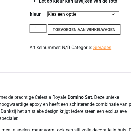
Let op kleur kan afwijken van de foto
kleur
Celestia Royale Domino Set aantal
TOEVOEGEN AAN WINKELWAGEN
Artikelnummer:
N/B
Categorie:
Sieraden
 met de prachtige Celestia Royale
Domino Set
. Deze unieke
hoogwaardige epoxy en heeft een schitterende combinatie van 
 Dankzij het artistieke design krijgt iedere steen een exclusieve
pecialer.
 mee te spelen, maar vormt ook een stijlvolle decoratie in huis. 