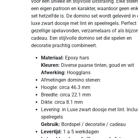
voor een unieke en stijlvolle uitstraling. Elke stee
een eigen patroon en karakter, waardoor geen enk
set hetzelfde is. De domino set wordt geleverd in
luxe zwart doosje met lint én speelregels. Perfect
gezellige spelavonden, verzamelaars of als bijzo
cadeau. Een stijlvolle domino set die spelen en
decoratie prachtig combineert.
Materiaal:
Epoxy hars
Kleuren:
Diverse paarse tinten, goud en wit
Afwerking:
Hoogglans
Afmetingen domino stenen:
Hoogte: circa 46.3 mm
Breedte: circa 22.1 mm
Dikte: circa 8.1 mm
Levering: in Luxe zwart doosje met lint. Inclu
spelregels
Gebruik:
Bordspel / decoratie / cadeau
Levertijd:
1 a 5 werkdagen