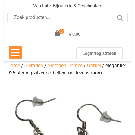
Ga
Van Luijk Bijouterie & Geschenken
naar
Zoeken naar:
de
inhoud
0
€ 0,00
Open
knop
Login/registreren
Home
/
Sieraden
/
Sieraden Dames
/
Oorbel
/ elegantie:
925 sterling zilver oorbellen met levensboom