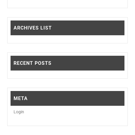
de
de
productpagina
prod
ARCHIVES LIST
RECENT POSTS
META
Login