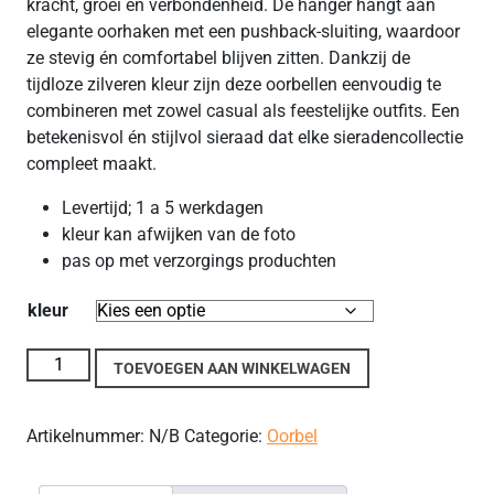
kracht, groei en verbondenheid. De hanger hangt aan
elegante oorhaken met een pushback-sluiting, waardoor
ze stevig én comfortabel blijven zitten. Dankzij de
tijdloze zilveren kleur zijn deze oorbellen eenvoudig te
combineren met zowel casual als feestelijke outfits. Een
betekenisvol én stijlvol sieraad dat elke sieradencollectie
compleet maakt.
Levertijd; 1 a 5 werkdagen
kleur kan afwijken van de foto
pas op met verzorgings produchten
kleur
elegantie: 925 sterling zilver oorbellen met levensboom
TOEVOEGEN AAN WINKELWAGEN
aantal
Artikelnummer:
N/B
Categorie:
Oorbel