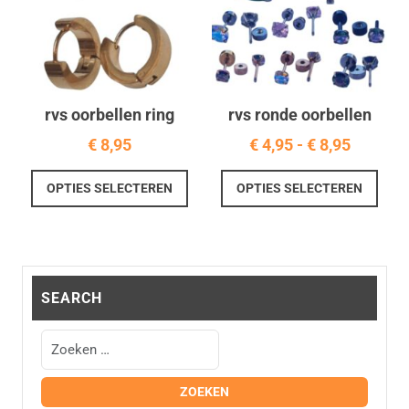
de
geko
productpagina
word
op
de
prod
rvs oorbellen ring
rvs ronde oorbellen
Prijskla
€
8,95
€
4,95
-
€
8,95
€ 4,95
Dit
Dit
OPTIES SELECTEREN
OPTIES SELECTEREN
tot
product
prod
€ 8,95
heeft
heef
meerdere
meer
variaties.
varia
Deze
Deze
SEARCH
optie
optie
kan
kan
gekozen
geko
worden
word
op
op