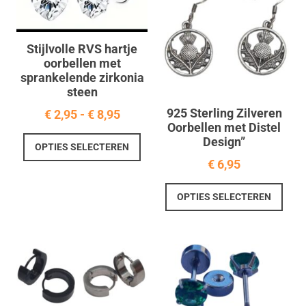
Stijlvolle RVS hartje
oorbellen met
sprankelende zirkonia
steen
925 Sterling Zilveren
Prijsklasse:
€
2,95
-
€
8,95
Oorbellen met Distel
€ 2,95
Dit
Design”
OPTIES SELECTEREN
tot
product
€
6,95
€ 8,95
heeft
meerdere
Dit
OPTIES SELECTEREN
variaties.
prod
Deze
heef
optie
meer
kan
varia
gekozen
Deze
worden
optie
op
kan