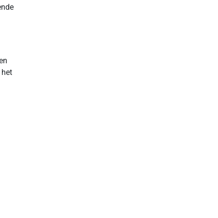
lende
een
 het