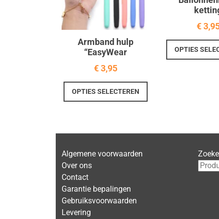
kettin
€
3,9
Armband hulp
OPTIES SELE
“EasyWear
€
3,95
Dit
OPTIES SELECTEREN
product
heeft
meerdere
variaties.
Deze
Algemene voorwaarden
Zoek
optie
Over ons
kan
Contact
gekozen
Garantie bepalingen
worden
Gebruiksvoorwaarden
op
Levering
de