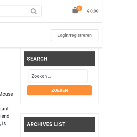
0
€ 0,00
Login/registreren
SEARCH
wMouse
riant
elend
 is
ARCHIVES LIST