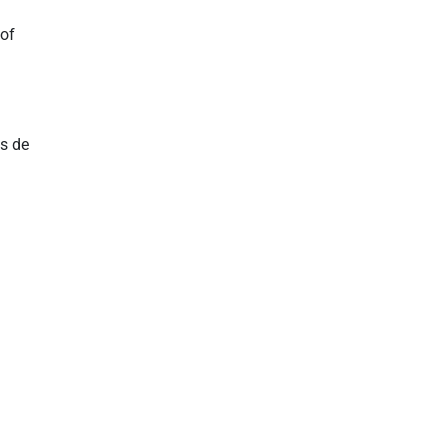
 of
s de