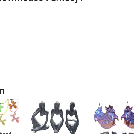
n
nhond