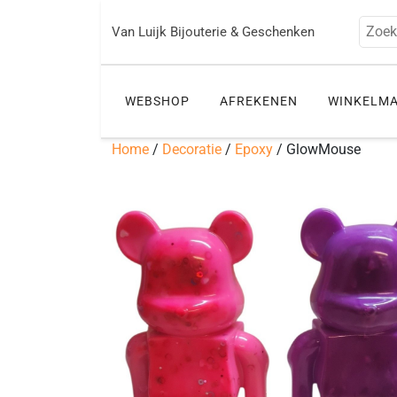
Ga
naar
Zoek
Van Luijk Bijouterie & Geschenken
de
inhoud
WEBSHOP
AFREKENEN
WINKELM
Home
/
Decoratie
/
Epoxy
/ GlowMouse