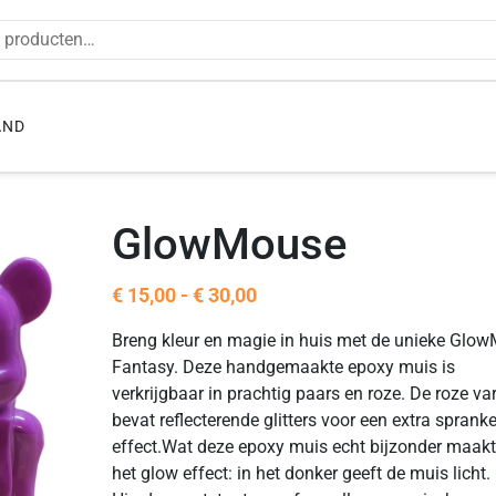
en naar:
AND
GlowMouse
Prijsklasse:
€
15,00
-
€
30,00
€ 15,00
Breng kleur en magie in huis met de unieke Glo
tot
Fantasy. Deze handgemaakte epoxy muis is
€ 30,00
verkrijgbaar in prachtig paars en roze. De roze va
bevat reflecterende glitters voor een extra sprank
effect.Wat deze epoxy muis echt bijzonder maakt,
het glow effect: in het donker geeft de muis licht.