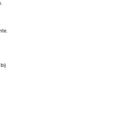
.
mte.
bij