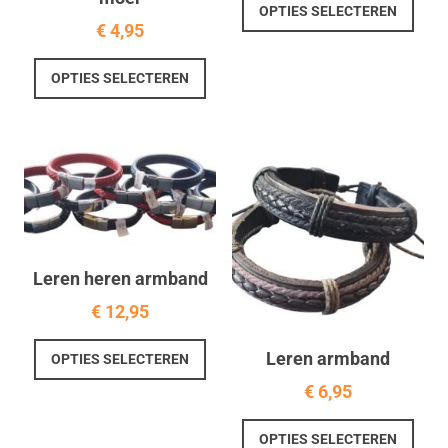
OPTIES SELECTEREN
prod
€
4,95
heef
Dit
meer
OPTIES SELECTEREN
product
varia
heeft
Deze
meerdere
optie
variaties.
kan
Deze
geko
optie
word
kan
op
gekozen
de
Leren heren armband
worden
prod
op
€
12,95
de
Dit
productpagina
Leren armband
OPTIES SELECTEREN
product
€
6,95
heeft
meerdere
Dit
OPTIES SELECTEREN
variaties.