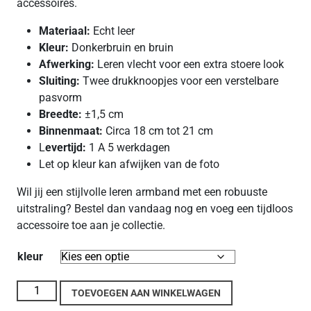
accessoires.
Materiaal:
Echt leer
Kleur:
Donkerbruin en bruin
Afwerking:
Leren vlecht voor een extra stoere look
Sluiting:
Twee drukknoopjes voor een verstelbare
pasvorm
Breedte:
±1,5 cm
Binnenmaat:
Circa 18 cm tot 21 cm
L
evertijd:
1 A 5 werkdagen
Let op kleur kan afwijken van de foto
Wil jij een stijlvolle leren armband met een robuuste
uitstraling? Bestel dan vandaag nog en voeg een tijdloos
accessoire toe aan je collectie.
kleur
Leren heren armband dubbel kruis x aantal
TOEVOEGEN AAN WINKELWAGEN