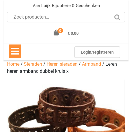
Ga
Van Luijk Bijouterie & Geschenken
naar
Zoeken naar:
de
inhoud
0
€ 0,00
Open
knop
Login/registreren
Home
/
Sieraden
/
Heren sieraden
/
Armband
/ Leren
heren armband dubbel kruis x