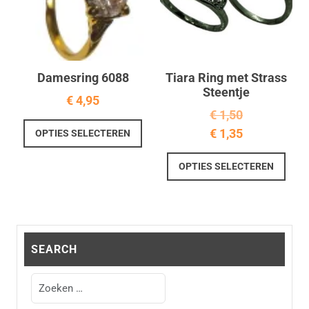
gekozen
worden
op
de
productpagina
Damesring 6088
Tiara Ring met Strass
Steentje
€
4,95
€
1,50
Dit
€
1,35
OPTIES SELECTEREN
product
heeft
Dit
OPTIES SELECTEREN
meerdere
prod
variaties.
heef
Deze
meer
optie
varia
kan
Deze
SEARCH
gekozen
optie
worden
kan
op
geko
de
word