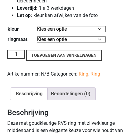
gelegenheden
Levertijd:
1 a 3 werkdagen
Let op:
kleur kan afwijken van de foto
kleur
ringmaat
RVS Ring Mat Goud/Zilver met Strass aantal
TOEVOEGEN AAN WINKELWAGEN
Artikelnummer:
N/B
Categorieën:
Ring
,
Ring
Beschrijving
Beoordelingen (0)
Beschrijving
Deze mat goudkleurige RVS ring met zilverkleurige
middenband is een elegante keuze voor wie houdt van