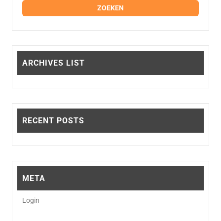
productpagina
op
de
prod
ARCHIVES LIST
RECENT POSTS
META
Login