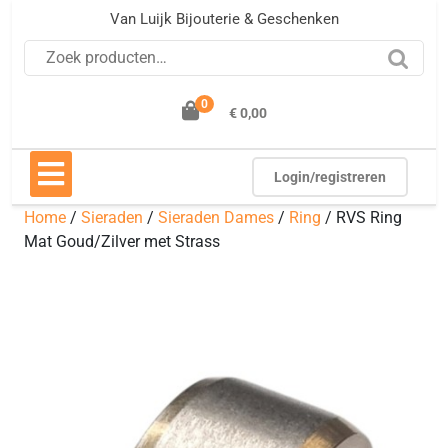
Ga
Van Luijk Bijouterie & Geschenken
naar
Zoeken naar:
de
inhoud
0
€ 0,00
Open
knop
Login/registreren
Home
/
Sieraden
/
Sieraden Dames
/
Ring
/ RVS Ring
Mat Goud/Zilver met Strass