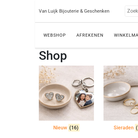
Ga
naar
Zoek
Van Luijk Bijouterie & Geschenken
de
inhoud
WEBSHOP
AFREKENEN
WINKELM
Shop
Nieuw
(16)
Sieraden