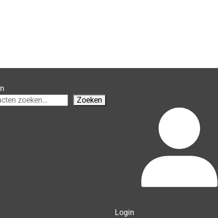
en
Zoeken
Login